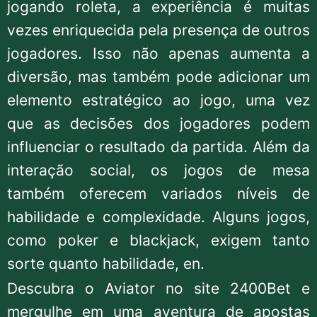
jogando roleta, a experiência é muitas
vezes enriquecida pela presença de outros
jogadores. Isso não apenas aumenta a
diversão, mas também pode adicionar um
elemento estratégico ao jogo, uma vez
que as decisões dos jogadores podem
influenciar o resultado da partida. Além da
interação social, os jogos de mesa
também oferecem variados níveis de
habilidade e complexidade. Alguns jogos,
como poker e blackjack, exigem tanto
sorte quanto habilidade, en.
Descubra o Aviator no site 2400Bet e
mergulhe em uma aventura de apostas