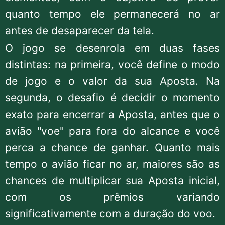
quanto tempo ele permanecerá no ar
antes de desaparecer da tela.
O jogo se desenrola em duas fases
distintas: na primeira, você define o modo
de jogo e o valor da sua Aposta. Na
segunda, o desafio é decidir o momento
exato para encerrar a Aposta, antes que o
avião "voe" para fora do alcance e você
perca a chance de ganhar. Quanto mais
tempo o avião ficar no ar, maiores são as
chances de multiplicar sua Aposta inicial,
com os prêmios variando
significativamente com a duração do voo.